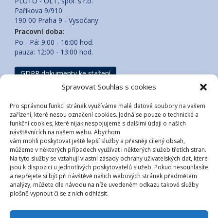
PLUTO - OLT, spol. s r.o.
Paříkova 9/910
190 00 Praha 9 - Vysočany
Pracovní doba:
Po - Pá: 9:00 - 16:00 hod.
pauza: 12:00 - 13:00 hod.
GDPR dokumenty ke stažení
Spravovat Souhlas s cookies
RYCHLÉ KONTAKTY
Pro správnou funkci stránek využíváme malé datové soubory na vašem
zařízení, které nesou označení cookies. Jedná se pouze o technické a
Obchod, administrativa a správa licencí:
funkční cookies, které nijak nespojujeme s dalšími údaji o našich
Tel: +420 273 134 900 E-mail:
mail@pluto.cz
návštěvnících na našem webu. Abychom
Technická podpora NEMExpress pro bankovní sektor:
vám mohli poskytovat ještě lepší služby a přesněji cílený obsah,
Tel: +420 733 332 602 E-mail:
nemexpress@pluto.cz
můžeme v některých případech využívat i některých služeb třetích stran.
Na tyto služby se vztahují vlastní zásady ochrany uživatelských dat, které
Technická podpora aplikace eBřemena:
jsou k dispozici u jednotlivých poskytovatelů služeb. Pokud nesouhlasíte
Tel: +420 733 332 602 E-mail:
ebremena@pluto.cz
a nepřejete si být při návštěvě našich webových stránek předmětem
Technická podpora programu NEMExpress AC:
analýzy, můžete dle návodu na níže uvedeném odkazu takové služby
Tel: +420 603 158 975 E-mail:
nemexpressac@pluto.cz
plošně vypnout či se z nich odhlásit.