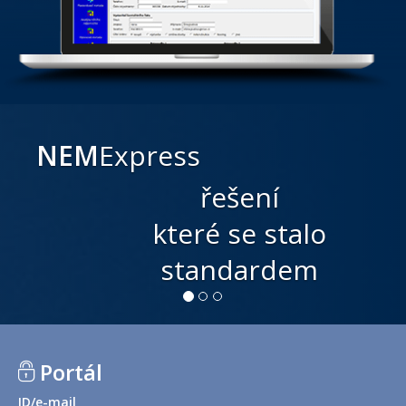
NEM
Express
řešení
které se stalo
standardem
Portál
ID/e-mail