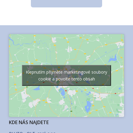
Klepnutím přijměte marketingové soubory
cookie a povolte tento obsah
KDE NÁS NAJDETE