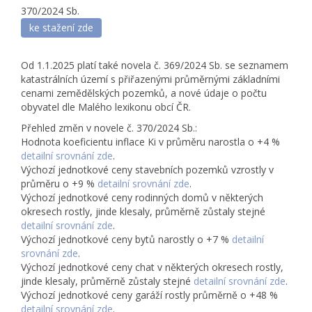
370/2024 Sb.
ke stažení zde
Od 1.1.2025 platí také novela č. 369/2024 Sb. se seznamem
katastrálních území s přiřazenými průměrnými základními
cenami zemědělských pozemků, a nové údaje o počtu
obyvatel dle Malého lexikonu obcí ČR.
Přehled změn v novele č. 370/2024 Sb.:
Hodnota koeficientu inflace Ki v průměru narostla o +4 %
detailní srovnání zde
.
Výchozí jednotkové ceny stavebních pozemků vzrostly v
průměru o +9 %
detailní srovnání zde
.
Výchozí jednotkové ceny rodinných domů v některých
okresech rostly, jinde klesaly, průměrně zůstaly stejné
detailní srovnání zde
.
Výchozí jednotkové ceny bytů narostly o +7 %
detailní
srovnání zde
.
Výchozí jednotkové ceny chat v některých okresech rostly,
jinde klesaly, průměrně zůstaly stejné
detailní srovnání zde
.
Výchozí jednotkové ceny garáží rostly průměrně o +48 %
detailní srovnání zde
.