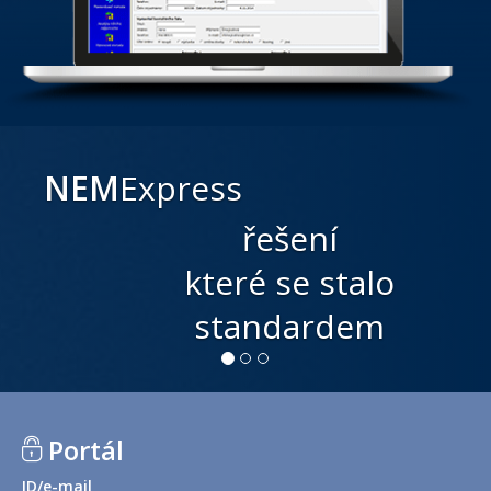
NEM
Express
řešení
které se stalo
standardem
Portál
ID/e-mail