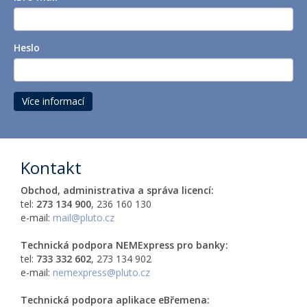
Heslo
Více informací
Kontakt
Obchod, administrativa a správa licencí:
tel:
273 134 900
, 236 160 130
e-mail:
mail@pluto.cz
Technická podpora
NEM
Express pro banky:
tel:
733 332 602
, 273 134 902
e-mail:
nemexpress@pluto.cz
Technická podpora aplikace
eBřemena
: