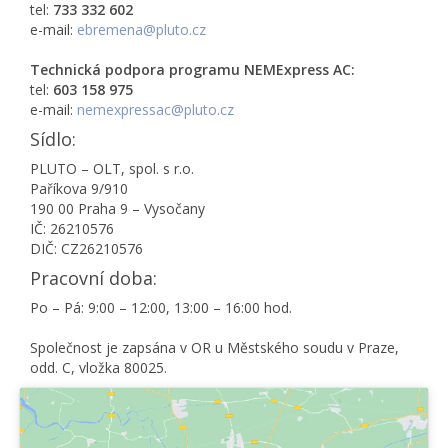
tel:
733 332 602
e-mail:
ebremena@pluto.cz
Technická podpora programu
NEM
Express AC:
tel:
603 158 975
e-mail:
nemexpressac@pluto.cz
Sídlo:
PLUTO – OLT, spol. s r.o.
Paříkova 9/910
190 00 Praha 9 – Vysočany
IČ: 26210576
DIČ: CZ26210576
Pracovní doba:
Po – Pá: 9:00 – 12:00, 13:00 – 16:00 hod.
Společnost je zapsána v OR u Městského soudu v Praze,
odd. C, vložka 80025.